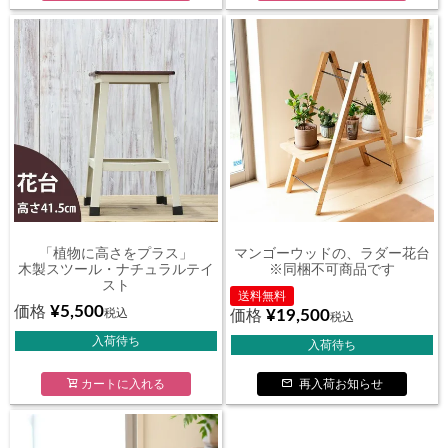
「植物に高さをプラス」
マンゴーウッドの、ラダー花台
木製スツール・ナチュラルテイ
※同梱不可商品です
スト
送料無料
¥
5,500
価格
税込
¥
19,500
価格
税込
入荷待ち
入荷待ち
カートに入れる
再入荷お知らせ