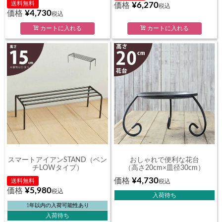
送料無料
¥
6,270
価格
税込
¥
4,730
価格
税込
カートに入れる
カートに入れる
スマートアイアンSTAND（ベン
おしゃれで便利な花台
チLOWタイプ）
（高さ20cm×皿径30cm）
¥
4,730
価格
送料無料
税込
¥
5,980
価格
税込
入荷待ち
1年以内の入荷可能性あり
入荷待ち