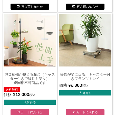
再入荷お知らせ
再入荷お知らせ
観葉植物が映える花台（キャス
掃除が楽になる、キャスター付
ター付きで移動も楽々）
きプランツトレイ
※同梱不可商品です
¥
6,380
価格
税込
送料無料
入荷待ち
¥
12,000
価格
税込
入荷待ち
カートに入れる
カートに入れる