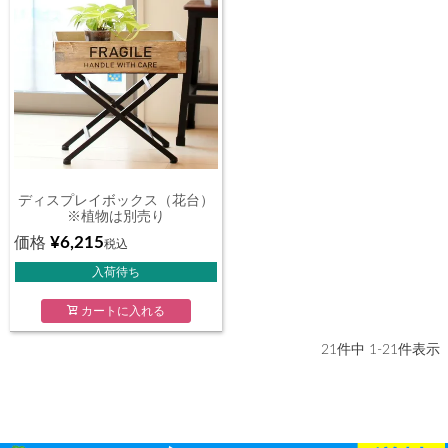
ディスプレイボックス（花台）
※植物は別売り
¥
6,215
価格
税込
入荷待ち
カートに入れる
21
件中
1
-
21
件表示