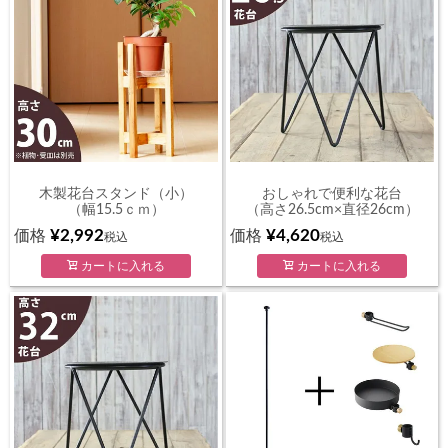
木製花台スタンド（小）
おしゃれで便利な花台
（幅15.5ｃｍ）
（高さ26.5cm×直径26cm）
¥
2,992
¥
4,620
価格
価格
税込
税込
カートに入れる
カートに入れる