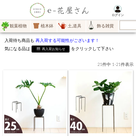
ログイン
観葉植物
植木鉢
土,道具
飾る雑貨
入荷待ち商品も
再入荷する可能性がございます！
気になる品は
をクリックして下さい
再入荷お知らせ
21
件中
1
-
21
件表示