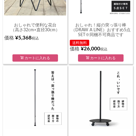
おしゃれで便利な花台
おしゃれ！縦の突っ張り棒
（高さ32cm×直径30cm）
（DRAW A LINE）おすすめ5点
SET※同梱不可商品です
¥
5,368
価格
税込
送料無料
¥
26,000
価格
税込
カートに入れる
カートに入れる