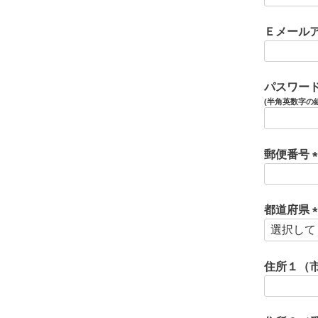
Ｅメール
パスワー
郵便番号
(
都道府県
)
(
住所１（
)