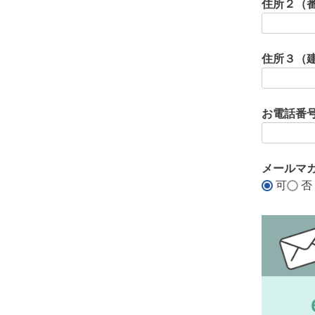
住所２（
住所３（
お電話番
メールマ
可
否