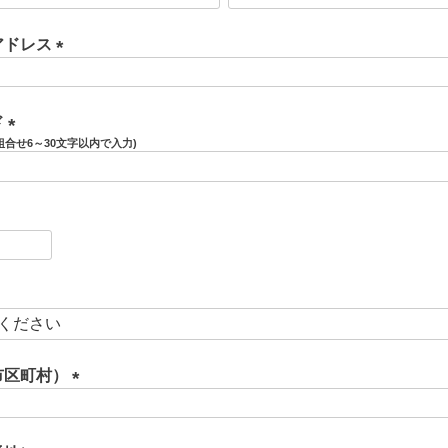
必
須
アドレス
)
(
必
須
ド
)
(
必
須
)
必
須
必
須
市区町村）
(
必