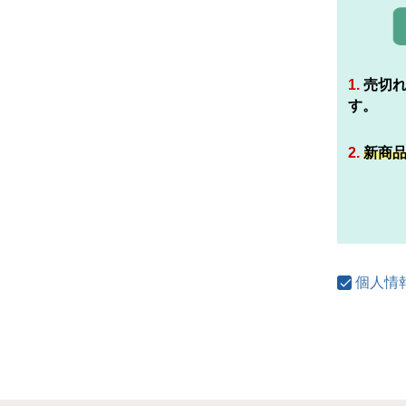
1.
売切
す。
2.
新商
個人情