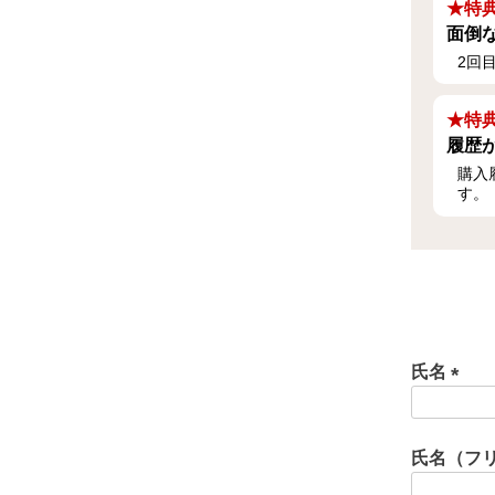
★特典
面倒
2回
★特典
履歴
購入
す。
氏名
(
必
須
氏名（フ
)