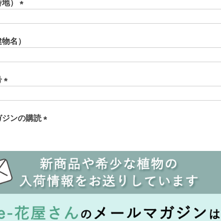
須
番地）
)
(
必
須
建物名）
)
号
(
必
須
ガジンの購読
)
(
必
須
)