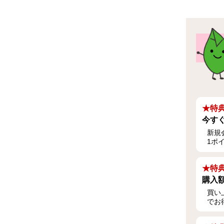
★特典
今す
新規
1ポ
★特典
購入
買い
でお