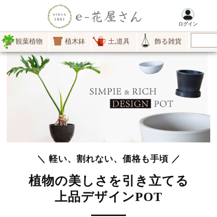
ログイン
観葉植物
植木鉢
土,道具
飾る雑貨
＼ 軽い、割れない、価格も手頃 ／
植物の美しさを引き立てる
上品デザインPOT