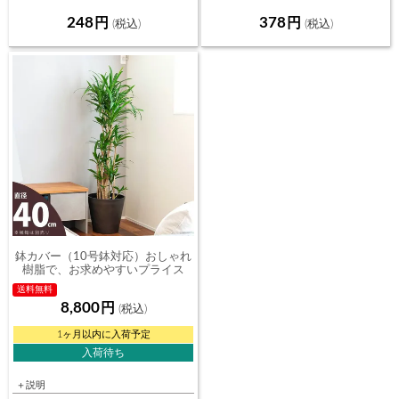
248
378
鉢カバー（10号鉢対応）おしゃれ
樹脂で、お求めやすいプライス
送料無料
8,800
1ヶ月以内に入荷予定
入荷待ち
＋説明