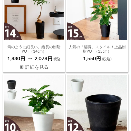
筒のように細長い、縦長の樹脂
人気の「縦長」スタイル！上品樹
POT（14cm）
脂POT（15cm）
1,830
2,078
1,550
〜
税込
詳細を見る