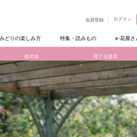
ログイン
会員登録
みどりの楽しみ方
特集・読みもの
e-花屋
植木鉢
育てる道具