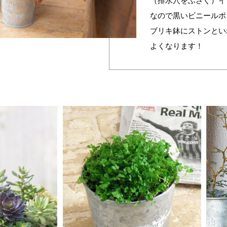
（排水穴をふさぐ）イ
なので黒いビニールポ
ブリキ鉢にストンとい
よくなります！