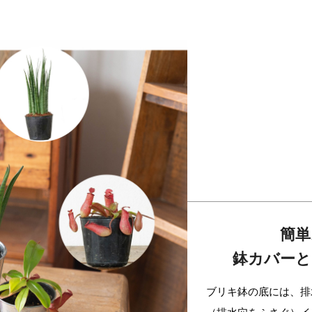
簡単
鉢カバーと
ブリキ鉢の底には、排